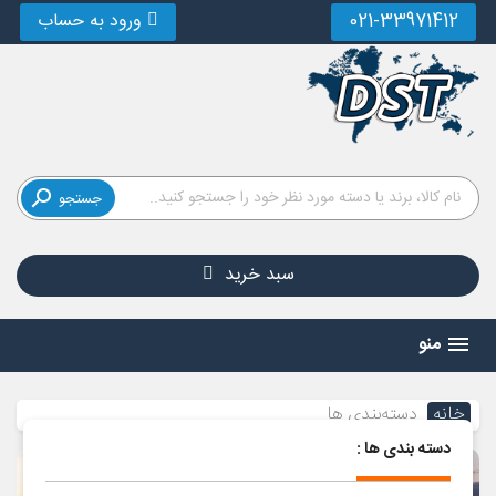
021-33971412
ورود به حساب

جستجو
سبد خرید
منو
خانه
دسته‌بندی‌ ها
دسته بندی ها :