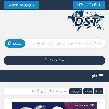
021-33971412
ورود به حساب

جستجو
سبد خرید
منو
خانه
بلاگ
آموزش
مقایسه انواع بلبرینگ‌ها