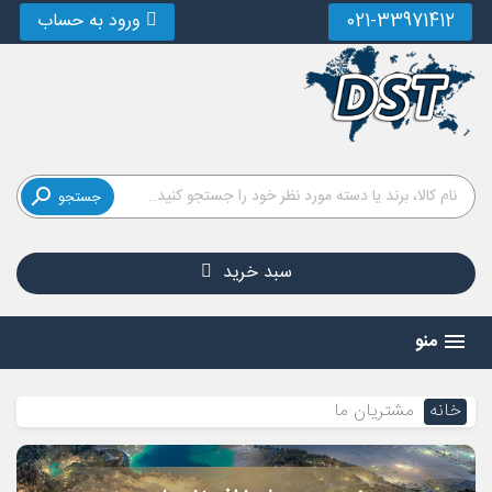
021-33971412
ورود به حساب

جستجو
سبد خرید
منو
خانه
مشتریان ما